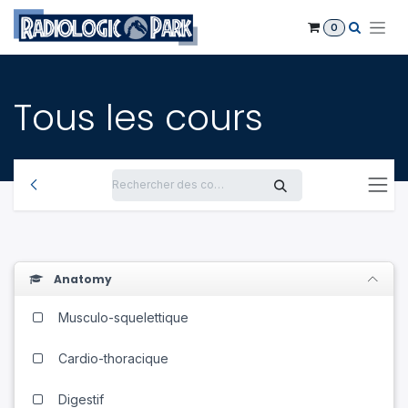
Se rendre au contenu
0
Tous les cours
Anatomy
Musculo-squelettique
Cardio-thoracique
Digestif