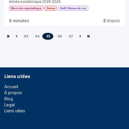
Année académique 2025-2026
Musculo-squelettique
Genou
Staff / Revue de cas
8 minutes
2
étapes
43
44
45
46
47
Liens utiles
Accueil
À propos
Blog
Legal
Liens utiles