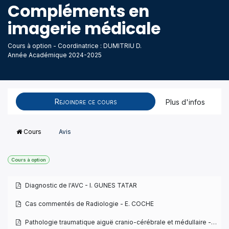
Compléments en
imagerie médicale
Cours à option - Coordinatrice : DUMITRIU D.
Année Académique 2024-2025
Rejoindre ce cours
Plus d'infos
Cours
Avis
Cours à option
Diagnostic de l'AVC - I. GUNES TATAR
Cas commentés de Radiologie - E. COCHE
Pathologie traumatique aiguë cranio-cérébrale et médullaire - V. ONOFRJ