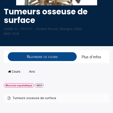
Tumeurs osseuse de
surface
VANEL D. , PICCI P. - Institut Rizzoli, Bologne, Italie
MAP 2014
Rejoindre ce cours
Plus d'infos
Cours
Avis
Musculo-squelettique
MAP
Tumeurs osseuse de surface