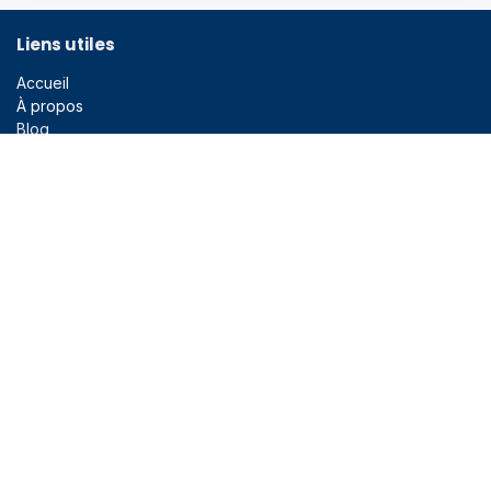
Liens utiles
Accueil
À propos
Blog
Legal
Liens utiles
En bref
Ce site a été créé à l'initiative de l'association des anciens
assistants de radiologie des CUSL.
Il a pour objectif d'être une plateforme de formations et de
centralisation de la communication autour de l'association.
Contactez-nous