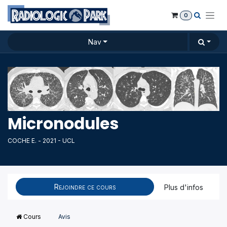
Se rendre au contenu
0
Nav
Micronodules
COCHE E. - 2021 - UCL
Rejoindre ce cours
Plus d'infos
Cours
Avis