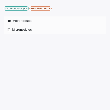
Cardio-thoracique
DES SPECIALITE
Micronodules
Micronodules