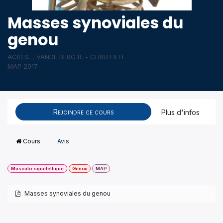
Masses synoviales du
genou
ACID S. , VANDE BERG B. - CHRU LILLE
MAP 2017
Rejoindre ce cours
Plus d'infos
Cours
Avis
Musculo-squelettique
Genou
MAP
Masses synoviales du genou