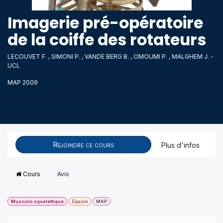
Imagerie pré-opératoire
de la coiffe des rotateurs
LECOUVET F. , SIMONI P. , VANDE BERG B. , OMOUMI P. , MALGHEM J. -
UCL
MAP 2009
Rejoindre ce cours
Plus d'infos
Cours
Avis
Musculo-squelettique
Épaule
MAP