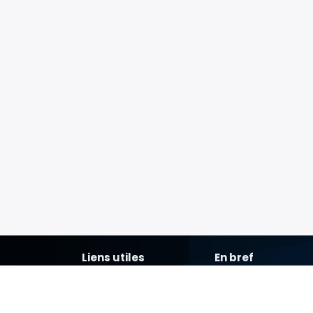
Liens utiles
En bref
Accueil
Ce site a été créé à l
À propos
assistants de radiolo
Blog