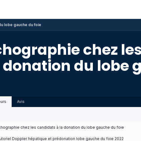
ponibles
Événements
AAARX
Galerie
Blog
du lobe gauche du foie
chographie chez les
a donation du lobe 
urs
Avis
chographie chez les candidats à la donation du lobe gauche du foie
utoriel Doppler hépatique et prédonation lobe gauche du foie 2022