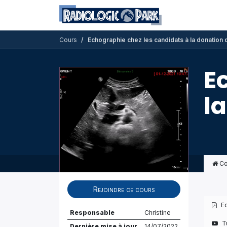
Se rendre au contenu
Formations dis
Cours
Echographie chez les candidats à la donation 
E
l
Co
Rejoindre ce cours
E
Responsable
Christine
T
Dernière mise à jour
14/07/2022