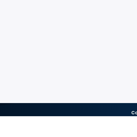
C
'initiative de l'association des anciens
gie des CUSL.