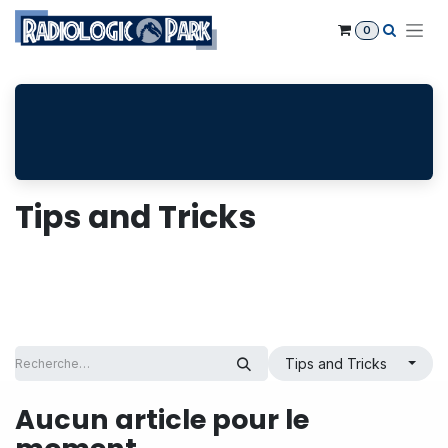
Se rendre au contenu
0
Tips and Tricks
Tips and Tricks
Aucun article pour le