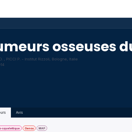
ponibles
Événements
AAARX
Galerie
Blog
umeurs osseuses d
 , PICCI P. - Institut Rizzoli, Bologne, Italie
14
urs
Avis
-squelettique
Genou
MAP