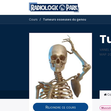
Se rendre au contenu
Formations dis
Cours
Tumeurs osseuses du genou
T
VANEL D.
MAP 20
Co
Rejoindre ce cours
Musculo