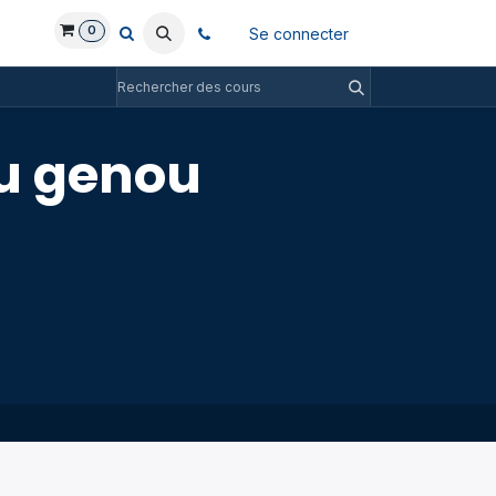
0
Se connecter
u genou