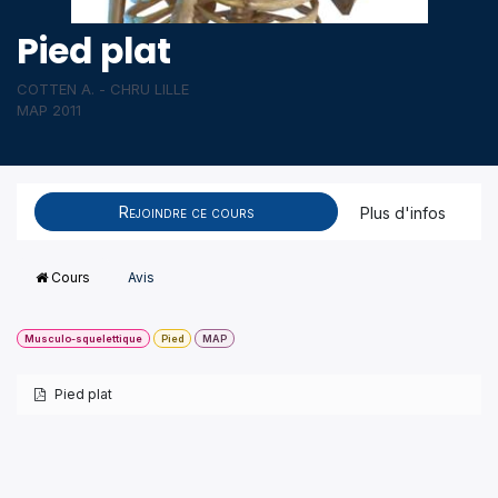
Pied plat
COTTEN A. - CHRU LILLE
MAP 2011
Rejoindre ce cours
Plus d'infos
Cours
Avis
Musculo-squelettique
Pied
MAP
Pied plat