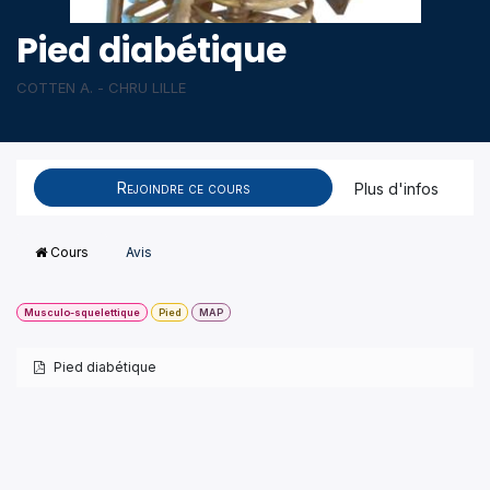
Pied diabétique
COTTEN A. - CHRU LILLE
Rejoindre ce cours
Plus d'infos
Cours
Avis
Musculo-squelettique
Pied
MAP
Pied diabétique