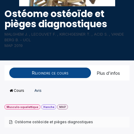
Ostéome ostéoïde et
pièges diagnostiques
MALGHEM J. , LECOUVET F. , KIRCHGESNER T. , ACID S. , VANDE
BERG B. - UCL
MAP 2019
Rejoindre ce cours
Plus d'infos
Cours
Avis
Musculo-squelettique
Hanche
MAP
Ostéome ostéoïde et pièges diagnostiques