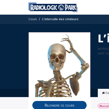
Se rendre au contenu
Formations dis
Cours
L’intervalle des rotateurs
L’
MORAUX
MAP 20
Co
Rejoindre ce cours
Musculo