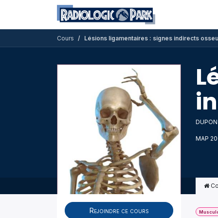
Se rendre au contenu
Formations dis
Cours
Lésions ligamentaires : signes indirects osse
L
i
DUPONT 
MAP 20
Co
Rejoindre ce cours
Musculo