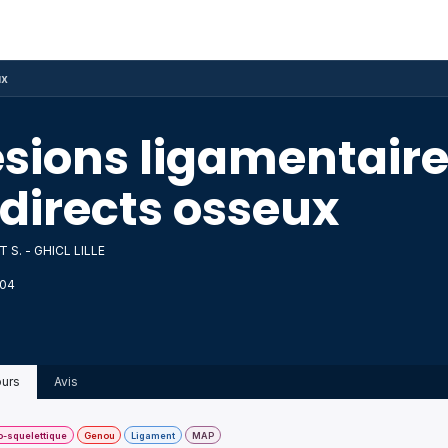
ponibles
Événements
AAARX
Galerie
Blog
ux
ésions ligamentaire
ndirects osseux
S. - GHICL LILLE
04
urs
Avis
-squelettique
Genou
Ligament
MAP