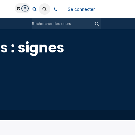
0
Se connecter
s : signes