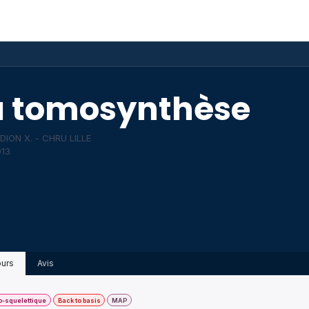
ponibles
Événements
AAARX
Galerie
Blog
a tomosynthèse
ION X. - CHRU LILLE
13
urs
Avis
-squelettique
Back to basis
MAP