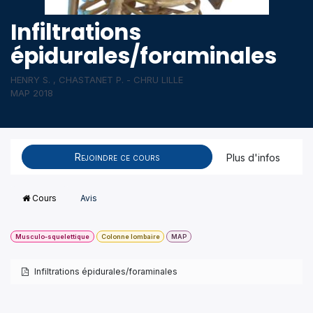
Infiltrations
épidurales/foraminales
HENRY S. , CHASTANET P. - CHRU LILLE
MAP 2018
Rejoindre ce cours
Plus d'infos
Cours
Avis
Musculo-squelettique
Colonne lombaire
MAP
Infiltrations épidurales/foraminales