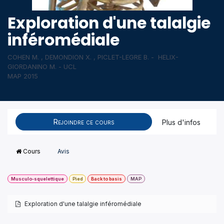
Exploration d'une talalgie
inféromédiale
COHEN M. , DEMONDION X. , PICLET-LEGRE B. - HELIX-
GIORDANINO M. - UCL
MAP 2015
Rejoindre ce cours
Plus d'infos
Cours
Avis
Musculo-squelettique
Pied
Back to basis
MAP
Exploration d'une talalgie inféromédiale