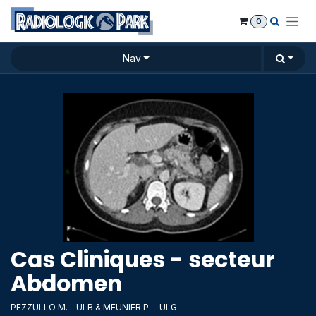
Se rendre au contenu
0
Nav
Cas Cliniques - secteur
Abdomen
PEZZULLO M. – ULB & MEUNIER P. – ULG