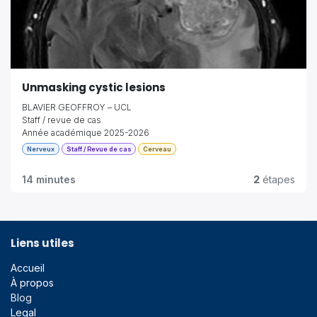
Unmasking cystic lesions
BLAVIER GEOFFROY – UCL
Staff / revue de cas
Année académique 2025-2026
Nerveux
Staff / Revue de cas
Cerveau
14 minutes
2
étapes
Liens utiles
Accueil
À propos
Blog
Legal