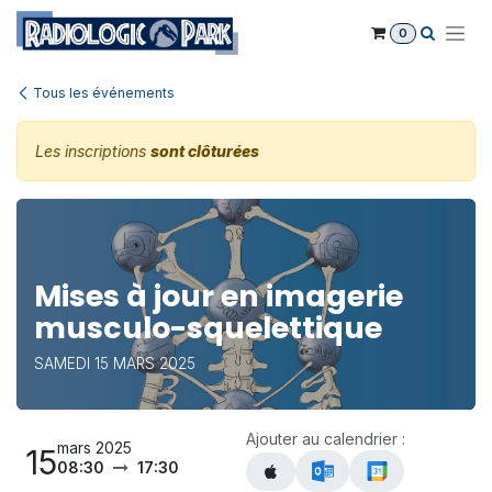
Se rendre au contenu
0
Tous les événements
Les inscriptions
sont clôturées
Mises à jour en imagerie
musculo-squelettique
SAMEDI 15 MARS 2025
Ajouter au calendrier :
mars 2025
15
08:30
17:30