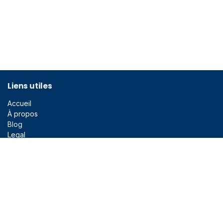
Liens utiles
Accueil
À propos
Blog
Legal
Liens utiles
En bref
Ce site a été créé à l'initiative de l'association des anciens
assistants de radiologie des CUSL.