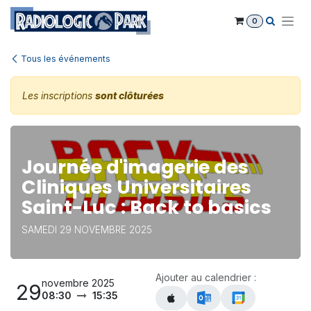
Se rendre au contenu
0
Tous les événements
Les inscriptions
sont clôturées
Journée d'imagerie des
Cliniques Universitaires
Saint-Luc : Back to basics
SAMEDI 29 NOVEMBRE 2025
Ajouter au calendrier :
novembre 2025
29
08:30
15:35