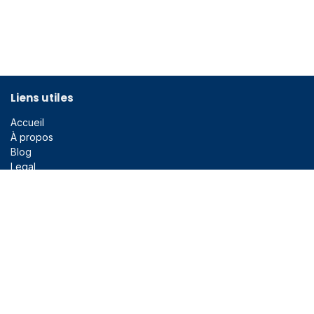
Liens utiles
Accueil
À propos
Blog
Legal
Liens utiles
En bref
Ce site a été créé à l'initiative de l'association des anciens
assistants de radiologie des CUSL.