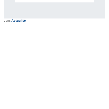
dans
Actualité
Lire suivant
Journée Liégeoise de
Radiologie
Samedi 7 septembre 2024
Liens utiles