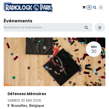
Se rendre au contenu
0
Événements
MAI
30
Défenses Mémoires
SAMEDI 30 MAI 2026
Bruxelles
,
Belgique