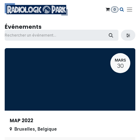
Se rendre au contenu
0
Événements
MARS
30
MAP 2022
Bruxelles
,
Belgique