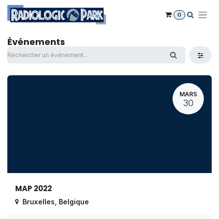
Se rendre au contenu
0
Événements
MARS
30
MAP 2022
Bruxelles
,
Belgique